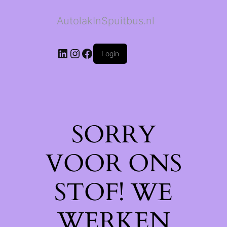
AutolakInSpuitbus.nl
LinkedIn
Instagram
Facebook
Login
SORRY
VOOR ONS
STOF! WE
WERKEN