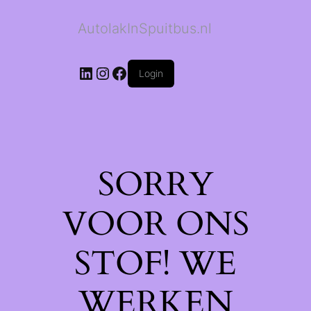
AutolakInSpuitbus.nl
LinkedIn
Instagram
Facebook
Login
SORRY
VOOR ONS
STOF! WE
WERKEN