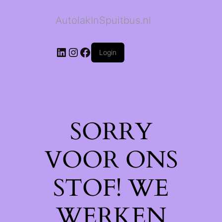
AutolakInSpuitbus.nl
LinkedIn
Instagram
Facebook
Login
SORRY
VOOR ONS
STOF! WE
WERKEN