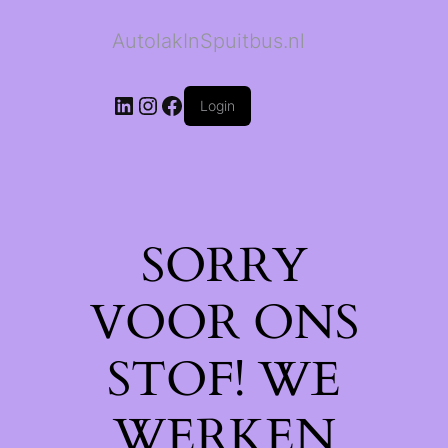
AutolakInSpuitbus.nl
LinkedIn
Instagram
Facebook
Login
SORRY
VOOR ONS
STOF! WE
WERKEN