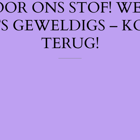
OOR ONS STOF! W
TS GEWELDIGS – K
TERUG!