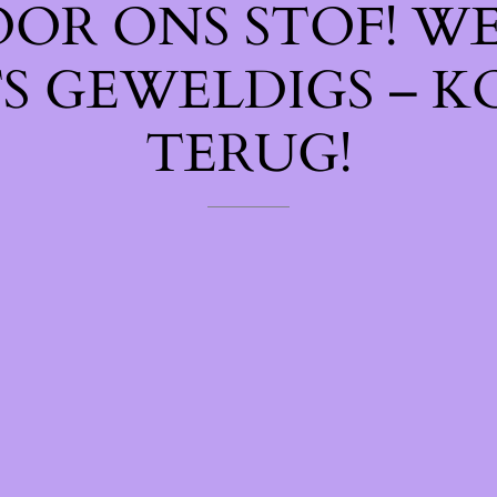
OOR ONS STOF! W
TS GEWELDIGS – K
TERUG!