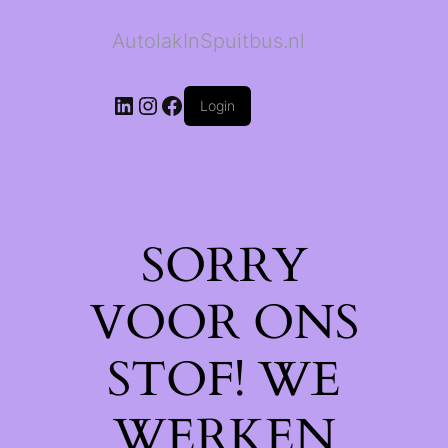
AutolakInSpuitbus.nl
LinkedIn
Instagram
Facebook
Login
SORRY
VOOR ONS
STOF! WE
WERKEN