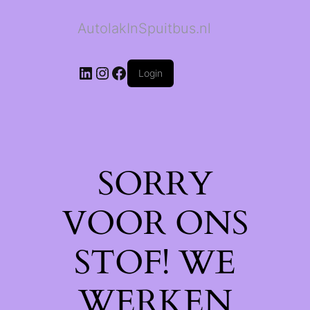
AutolakInSpuitbus.nl
LinkedIn
Instagram
Facebook
Login
SORRY
VOOR ONS
STOF! WE
WERKEN