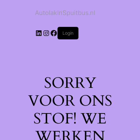
AutolakInSpuitbus.nl
LinkedIn
Instagram
Facebook
Login
SORRY
VOOR ONS
STOF! WE
WERKEN