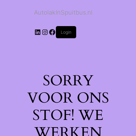
AutolakInSpuitbus.nl
LinkedIn
Instagram
Facebook
Login
SORRY
VOOR ONS
STOF! WE
WERKEN