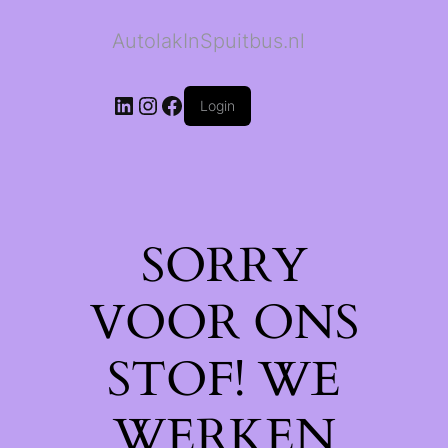
AutolakInSpuitbus.nl
LinkedIn
Instagram
Facebook
Login
SORRY
VOOR ONS
STOF! WE
WERKEN