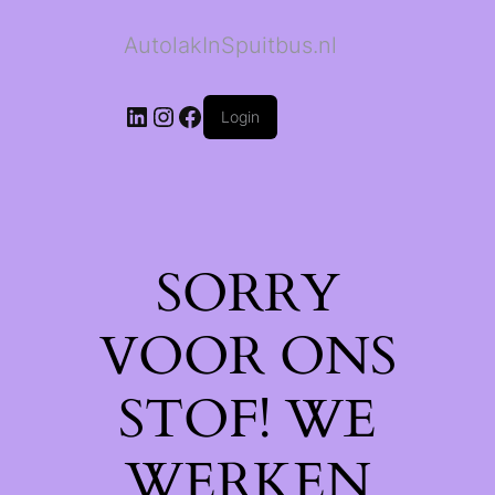
AutolakInSpuitbus.nl
LinkedIn
Instagram
Facebook
Login
SORRY
VOOR ONS
STOF! WE
WERKEN