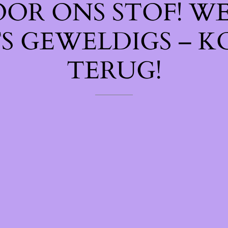
OOR ONS STOF! W
TS GEWELDIGS – K
TERUG!