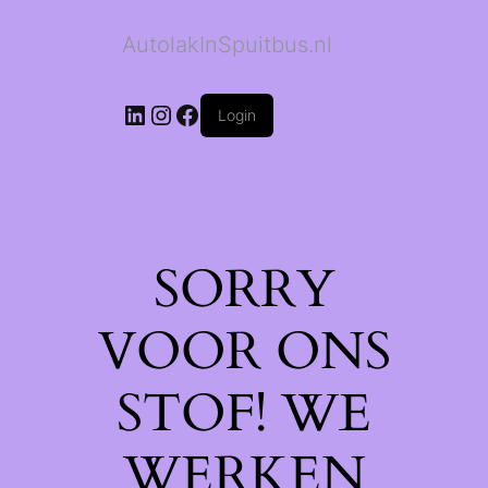
AutolakInSpuitbus.nl
LinkedIn
Instagram
Facebook
Login
SORRY
VOOR ONS
STOF! WE
WERKEN