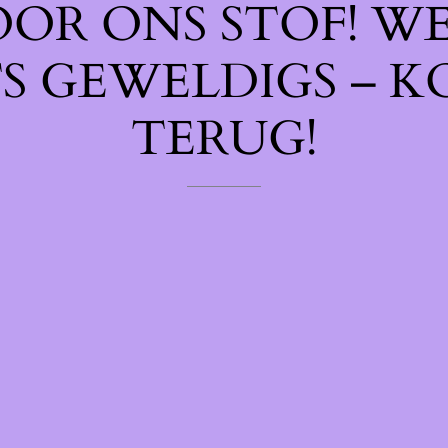
OOR ONS STOF! W
TS GEWELDIGS – K
TERUG!