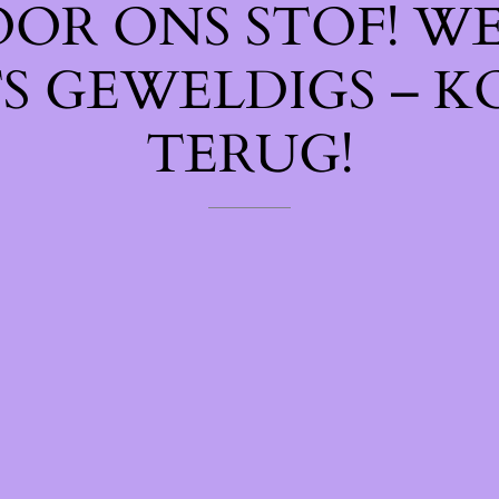
OOR ONS STOF! W
TS GEWELDIGS – K
TERUG!