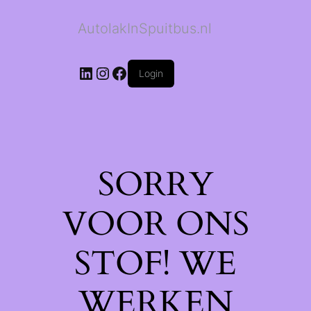
AutolakInSpuitbus.nl
LinkedIn
Instagram
Facebook
Login
SORRY
VOOR ONS
STOF! WE
WERKEN