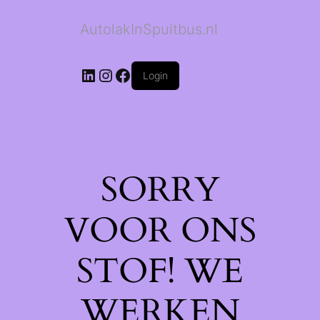
AutolakInSpuitbus.nl
LinkedIn
Instagram
Facebook
Login
SORRY
VOOR ONS
STOF! WE
WERKEN