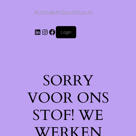
AutolakInSpuitbus.nl
LinkedIn
Instagram
Facebook
Login
SORRY
VOOR ONS
STOF! WE
WERKEN