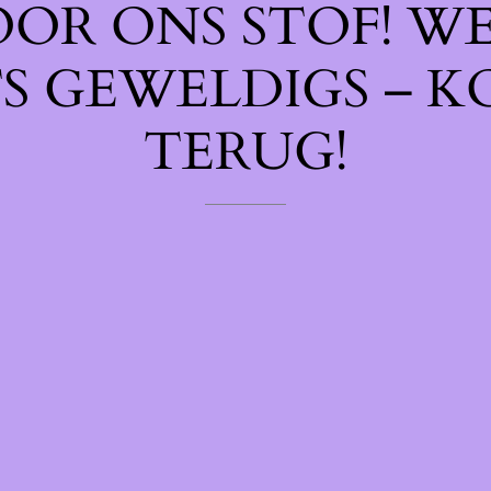
OOR ONS STOF! W
TS GEWELDIGS – K
TERUG!