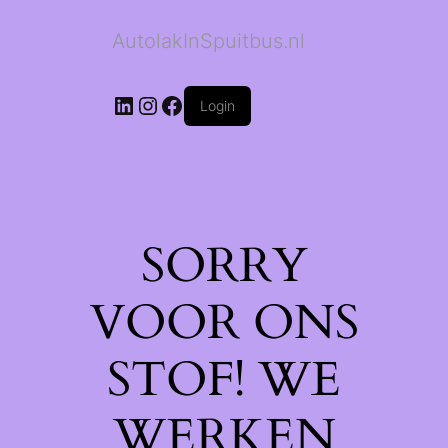
AutolakInSpuitbus.nl
LinkedIn
Instagram
Facebook
Login
SORRY
VOOR ONS
STOF! WE
WERKEN