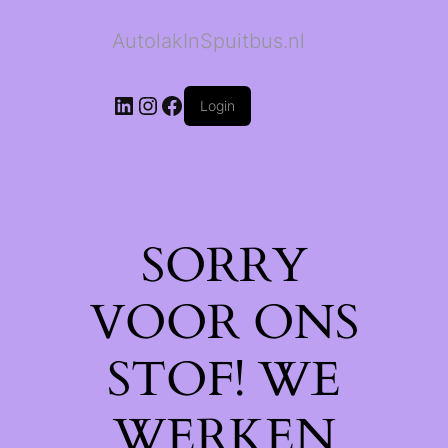
AutolakInSpuitbus.nl
LinkedIn
Instagram
Facebook
Login
SORRY
VOOR ONS
STOF! WE
WERKEN