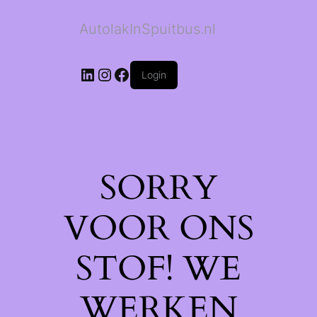
AutolakInSpuitbus.nl
LinkedIn
Instagram
Facebook
Login
SORRY
VOOR ONS
STOF! WE
WERKEN