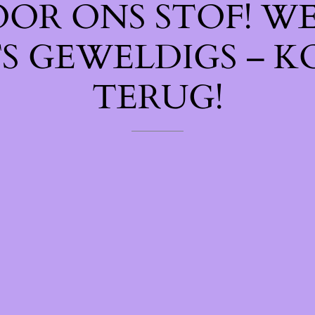
OOR ONS STOF! W
TS GEWELDIGS – K
TERUG!