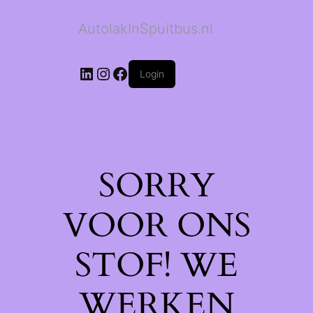
AutolakInSpuitbus.nl
LinkedIn
Instagram
Facebook
Login
SORRY
VOOR ONS
STOF! WE
WERKEN