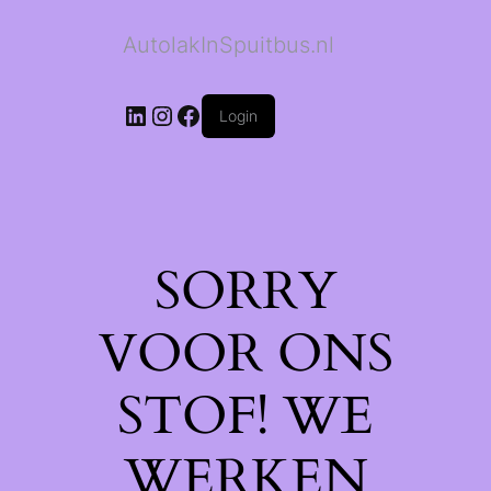
AutolakInSpuitbus.nl
LinkedIn
Instagram
Facebook
Login
SORRY
VOOR ONS
STOF! WE
WERKEN