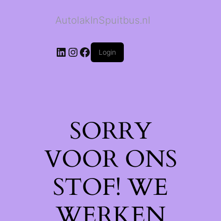
AutolakInSpuitbus.nl
LinkedIn
Instagram
Facebook
Login
SORRY
VOOR ONS
STOF! WE
WERKEN