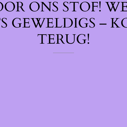
OOR ONS STOF! W
TS GEWELDIGS – K
TERUG!