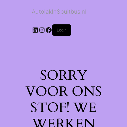
AutolakInSpuitbus.nl
LinkedIn
Instagram
Facebook
Login
SORRY
VOOR ONS
STOF! WE
WERKEN