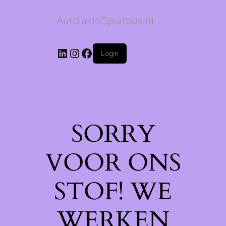
AutolakInSpuitbus.nl
LinkedIn
Instagram
Facebook
Login
SORRY
VOOR ONS
STOF! WE
WERKEN