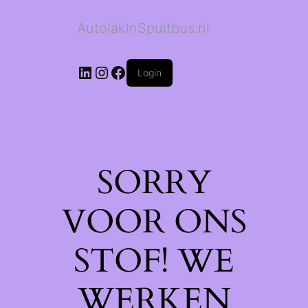
AutolakInSpuitbus.nl
LinkedIn
Instagram
Facebook
Login
SORRY
VOOR ONS
STOF! WE
WERKEN