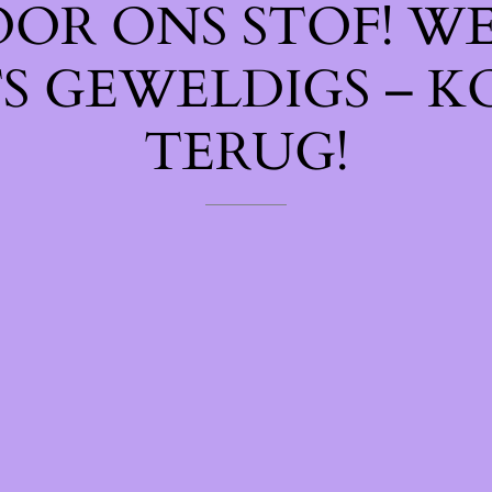
OOR ONS STOF! W
TS GEWELDIGS – K
TERUG!