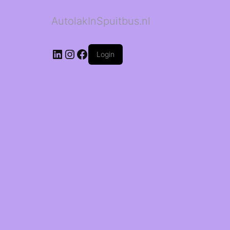
AutolakInSpuitbus.nl
LinkedIn
Instagram
Facebook
Login