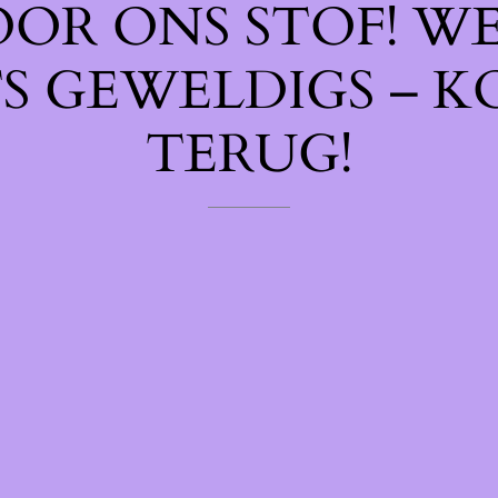
OOR ONS STOF! W
TS GEWELDIGS – K
TERUG!