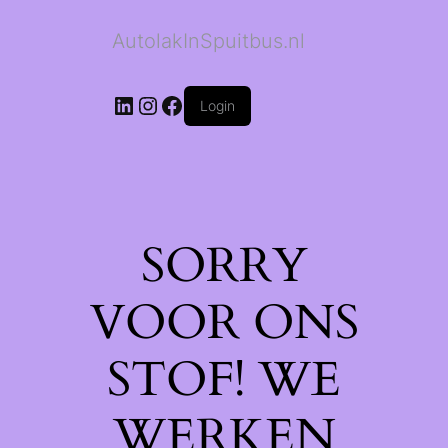
AutolakInSpuitbus.nl
LinkedIn
Instagram
Facebook
Login
SORRY
VOOR ONS
STOF! WE
WERKEN