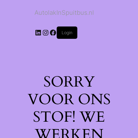
AutolakInSpuitbus.nl
LinkedIn
Instagram
Facebook
Login
SORRY
VOOR ONS
STOF! WE
WERKEN