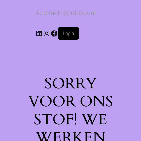
AutolakInSpuitbus.nl
LinkedIn
Instagram
Facebook
Login
SORRY
VOOR ONS
STOF! WE
WERKEN