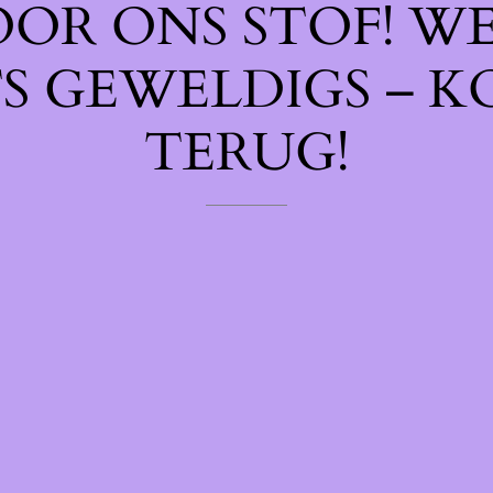
OOR ONS STOF! W
TS GEWELDIGS – K
TERUG!