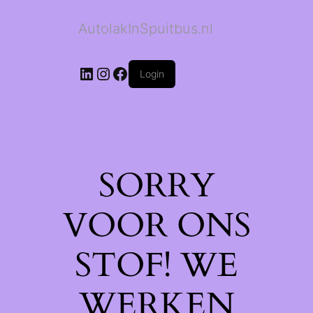
AutolakInSpuitbus.nl
LinkedIn
Instagram
Facebook
Login
SORRY
VOOR ONS
STOF! WE
WERKEN