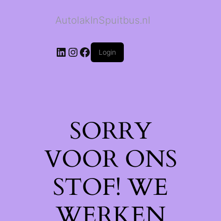
AutolakInSpuitbus.nl
LinkedIn
Instagram
Facebook
Login
SORRY
VOOR ONS
STOF! WE
WERKEN