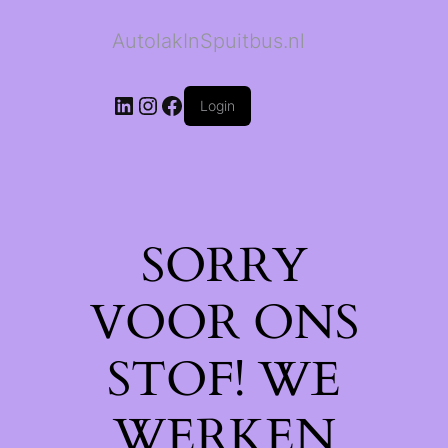
AutolakInSpuitbus.nl
LinkedIn
Instagram
Facebook
Login
SORRY
VOOR ONS
STOF! WE
WERKEN