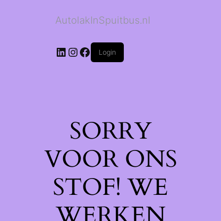
AutolakInSpuitbus.nl
LinkedIn
Instagram
Facebook
Login
SORRY
VOOR ONS
STOF! WE
WERKEN