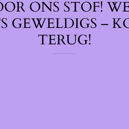
OOR ONS STOF! W
TS GEWELDIGS – K
TERUG!