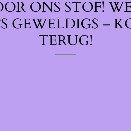
OOR ONS STOF! W
TS GEWELDIGS – K
TERUG!