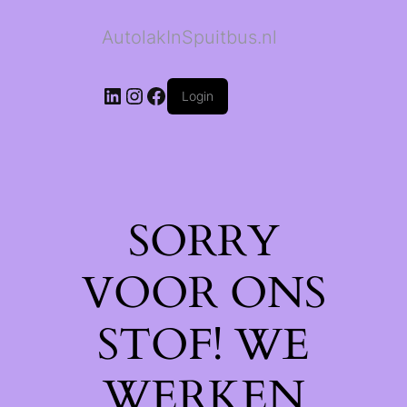
AutolakInSpuitbus.nl
LinkedIn
Instagram
Facebook
Login
SORRY
VOOR ONS
STOF! WE
WERKEN