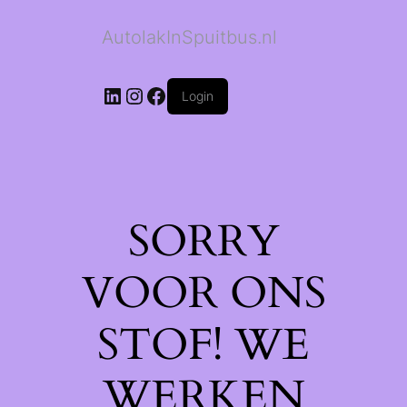
AutolakInSpuitbus.nl
LinkedIn
Instagram
Facebook
Login
SORRY
VOOR ONS
STOF! WE
WERKEN