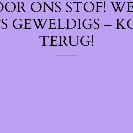
OOR ONS STOF! W
TS GEWELDIGS – K
TERUG!