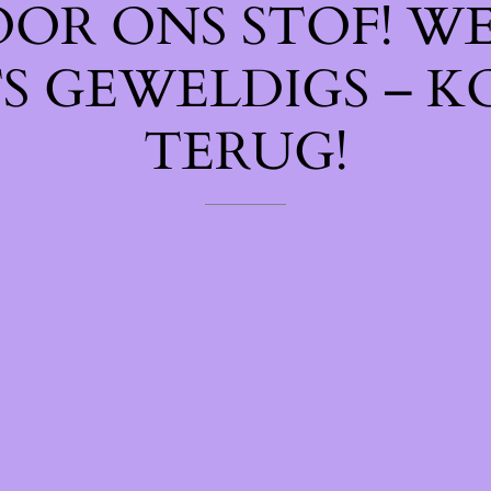
OOR ONS STOF! W
TS GEWELDIGS – K
TERUG!