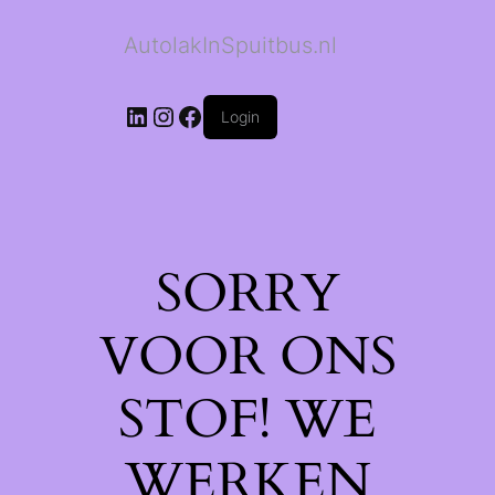
AutolakInSpuitbus.nl
LinkedIn
Instagram
Facebook
Login
SORRY
VOOR ONS
STOF! WE
WERKEN