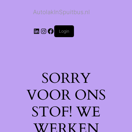
AutolakInSpuitbus.nl
LinkedIn
Instagram
Facebook
Login
SORRY
VOOR ONS
STOF! WE
WERKEN