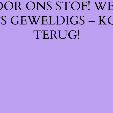
OOR ONS STOF! W
TS GEWELDIGS – K
TERUG!